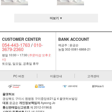
더보기 ▼
CUSTOMER CENTER
BANK ACCOUNT
054-443-1763
/
010-
예금주 : 윤금순
3679-2360
농협 302-0081-6868-21
평일 10:00 ~ 17:00
(주문마감 오후 2
시)
토요일, 일요일, 공휴일 휴무
PC 버전
이용안내
고객센터
올댓허브
경상북도 구미시 원평동 구미중앙로21길 4 올댓허브빌딩
대표
윤금순
개인정보책임자
Ayeong Jo
통신판매업신고번호
제 2012-0196호
사업자 등록번호
513-16-02354