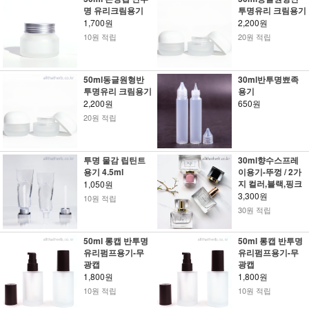
명 유리크림용기
투명유리 크림용기
1,700원
2,200원
10원 적립
20원 적립
50ml동글원형반
30ml반투명뾰족
투명유리 크림용기
용기
2,200원
650원
20원 적립
투명 물감 립틴트
30ml향수스프레
용기 4.5ml
이용기-뚜껑 / 2가
지 컬러,블랙,핑크
1,050원
3,300원
10원 적립
30원 적립
50ml 롱캡 반투명
50ml 롱캡 반투명
유리펌프용기-무
유리펌프용기-무
광캡
광캡
1,800원
1,800원
10원 적립
10원 적립