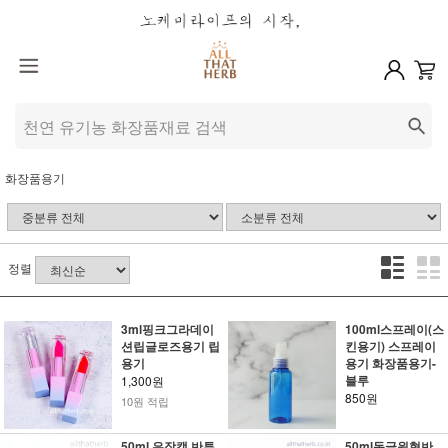
화장품용기
정렬
3ml핑크그라데이
100ml스프레이(스
션립글로즈용기 립
킨용기) 스프레이
용기
용기 화장품용기-
블루
1,300원
850원
10원 적립
50ml 은장캡 반투
50ml동글원형반