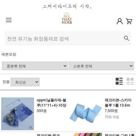
예쁜포장
정렬
opp비닐플라워-블
체크리본-스카이
루(11*11+4)-10장
블루 1롤 13.6m
300원
7,500원
70원 적립
체크리본-핑크
체크리본-그린 1롤