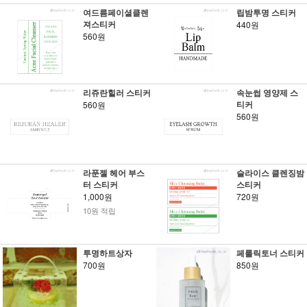
여드름페이셜클렌
립밤투명 스티커
져스티커
440원
560원
리쥬란힐러 스티커
속눈썹 영양제 스
티커
560원
560원
라푼젤 헤어 부스
슬라이스 클렌징밤
터 스티커
스티커
1,000원
720원
10원 적립
투명하트상자
페룰릭토너 스티커
700원
850원