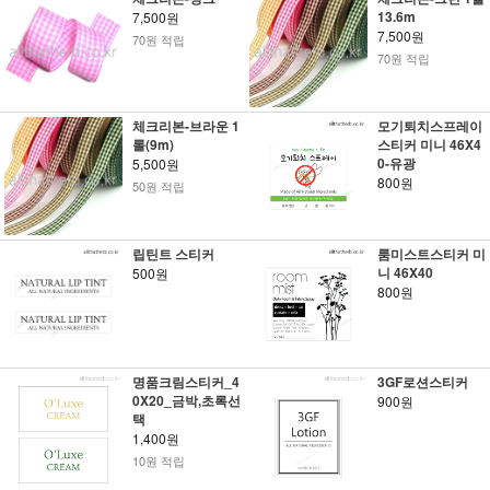
13.6m
7,500원
7,500원
70원 적립
70원 적립
체크리본-브라운 1
모기퇴치스프레이
롤(9m)
스티커 미니 46X4
0-유광
5,500원
800원
50원 적립
립틴트 스티커
룸미스트스티커 미
니 46X40
500원
800원
명품크림스티커_4
3GF로션스티커
0X20_금박,초록선
900원
택
1,400원
10원 적립