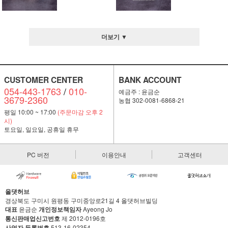
더보기 ▼
CUSTOMER CENTER
BANK ACCOUNT
054-443-1763
/
010-
예금주 : 윤금순
3679-2360
농협 302-0081-6868-21
평일 10:00 ~ 17:00
(주문마감 오후 2
시)
토요일, 일요일, 공휴일 휴무
PC 버전
이용안내
고객센터
올댓허브
경상북도 구미시 원평동 구미중앙로21길 4 올댓허브빌딩
대표
윤금순
개인정보책임자
Ayeong Jo
통신판매업신고번호
제 2012-0196호
사업자 등록번호
513-16-02354