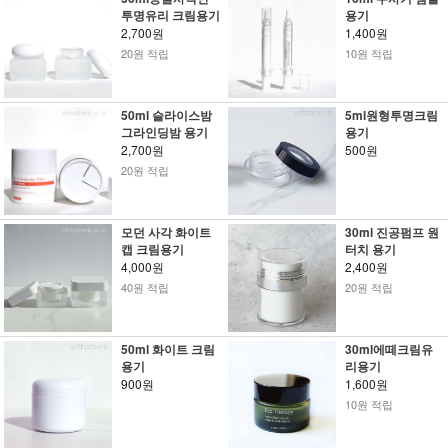
투명유리 크림용기
용기
2,700원
1,400원
20원 적립
10원 적립
50ml 슬라이스밤
5ml원형투명크림
그라인딩밤 용기
용기
2,700원
500원
20원 적립
모던 사각 화이트
30ml 진공펌프 원
캡 크림용기
터치 용기
4,000원
2,400원
40원 적립
20원 적립
50ml 화이트 크림
30ml에떼크림유
용기
리용기
900원
1,600원
10원 적립