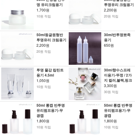
명 유리크림용기
투명유리 크림용기
1,700원
2,200원
10원 적립
20원 적립
50ml동글원형반
30ml반투명뾰족
투명유리 크림용기
용기
2,200원
650원
20원 적립
투명 물감 립틴트
30ml향수스프레
용기 4.5ml
이용기-뚜껑 / 2가
지 컬러,블랙,핑크
1,050원
3,300원
10원 적립
30원 적립
50ml 롱캡 반투명
50ml 롱캡 반투명
유리펌프용기-무
유리펌프용기-무
광캡
광캡
1,800원
1,800원
10원 적립
10원 적립