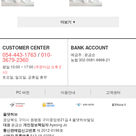
더보기 ▼
CUSTOMER CENTER
BANK ACCOUNT
054-443-1763
/
010-
예금주 : 윤금순
3679-2360
농협 302-0081-6868-21
평일 10:00 ~ 17:00
(주문마감 오후 2
시)
토요일, 일요일, 공휴일 휴무
PC 버전
이용안내
고객센터
올댓허브
경상북도 구미시 원평동 구미중앙로21길 4 올댓허브빌딩
대표
윤금순
개인정보책임자
Ayeong Jo
통신판매업신고번호
제 2012-0196호
사업자 등록번호
513-16-02354