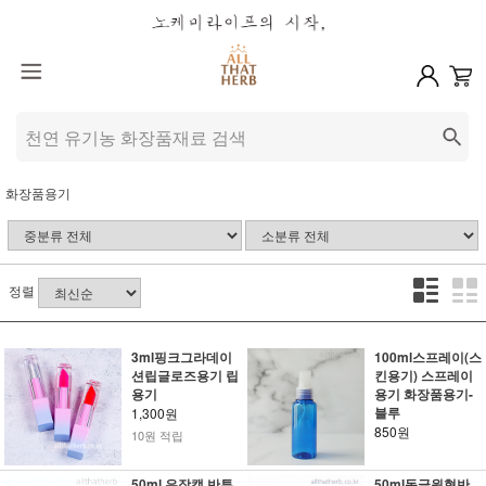
화장품용기
정렬
3ml핑크그라데이
100ml스프레이(스
션립글로즈용기 립
킨용기) 스프레이
용기
용기 화장품용기-
블루
1,300원
850원
10원 적립
50ml 은장캡 반투
50ml동글원형반