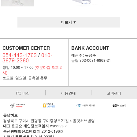
더보기 ▼
CUSTOMER CENTER
BANK ACCOUNT
054-443-1763
/
010-
예금주 : 윤금순
3679-2360
농협 302-0081-6868-21
평일 10:00 ~ 17:00
(주문마감 오후 2
시)
토요일, 일요일, 공휴일 휴무
PC 버전
이용안내
고객센터
올댓허브
경상북도 구미시 원평동 구미중앙로21길 4 올댓허브빌딩
대표
윤금순
개인정보책임자
Ayeong Jo
통신판매업신고번호
제 2012-0196호
사업자 등록번호
513-16-02354