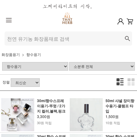
화장품용기
향수용기
정렬
30ml향수스프레
50ml 샤넬 장미향
이용기-뚜껑 / 2가
수용기-클램프 타
지 컬러,블랙,핑크
입
3,300원
1,500원
30원 적립
10원 적립
30ml 향수 스프레
30ml 향수 스프레