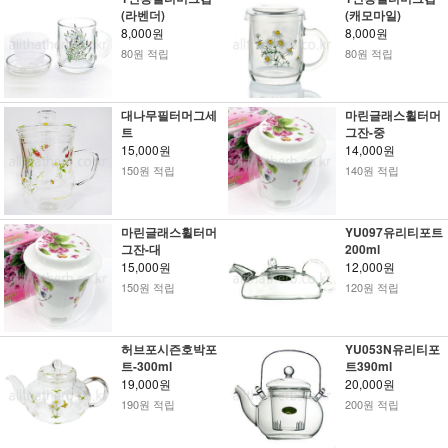
(라벤더)
(캐모마일)
8,000원
8,000원
80원 적립
80원 적립
대나무필터머그세
마린글래스휠터머
트
그잔-중
15,000원
14,000원
150원 적립
140원 적립
마린글래스휠터머
YU097유리티포트
그잔-대
200ml
15,000원
12,000원
150원 적립
120원 적립
허브포시즌호박포
YU053N유리티포
트-300ml
트390ml
19,000원
20,000원
190원 적립
200원 적립