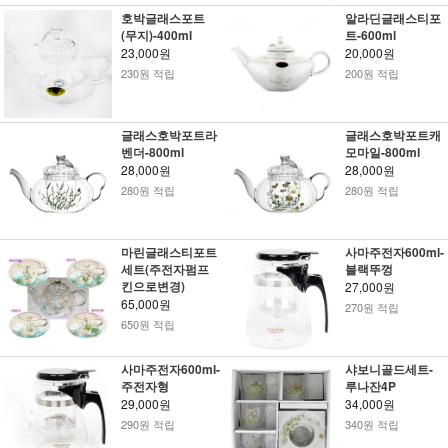
호박글래스포트
알라딘글래스티포
(무지)-400ml
트-600ml
23,000원
20,000원
230원 적립
200원 적립
글래스호박포트라
글래스호박포트캐
벤더-800ml
모마일-800ml
28,000원
28,000원
280원 적립
280원 적립
마린글래스티포트
사마주전자600ml-
세트(주전자펌프
블랙뚜껑
킨으로변경)
27,000원
65,000원
270원 적립
650원 적립
사마주전자600ml-
샤보니골드세트-
주전자형
루나잔4P
29,000원
34,000원
290원 적립
340원 적립