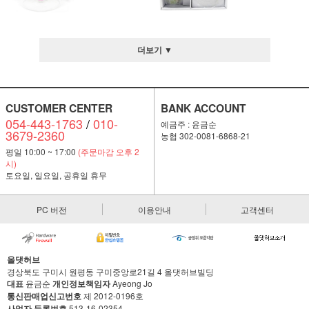
더보기 ▼
CUSTOMER CENTER
BANK ACCOUNT
054-443-1763
/
010-
예금주 : 윤금순
3679-2360
농협 302-0081-6868-21
평일 10:00 ~ 17:00
(주문마감 오후 2
시)
토요일, 일요일, 공휴일 휴무
PC 버전
이용안내
고객센터
올댓허브
경상북도 구미시 원평동 구미중앙로21길 4 올댓허브빌딩
대표
윤금순
개인정보책임자
Ayeong Jo
통신판매업신고번호
제 2012-0196호
사업자 등록번호
513-16-02354