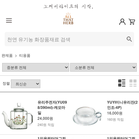
완제품
티용품
정렬
유리주전자(YU09
YUYI미니유리잔(2
8/390ml)-캐모마
인조-4P)
일
16,000원
24,000원
160원 적립
240원 적립
1인용필터머그컵
1인용필터머그컵