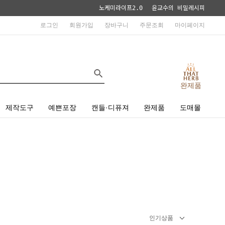
노케미라이프2.0
윤교수의 비밀레시피
로그인
회원가입
장바구니
주문조회
마이페이지
완제품
제작도구
예쁜포장
캔들·디퓨져
완제품
도매몰