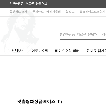
천연화장품 재료몰 올댓허브
올댓허브 소개
국제아로마테라피협회
블로그
필크라이스트조향사
전체보기
아로마오일
베이스오일·버터
원재료·첨가
(11)
맞춤형화장품베이스