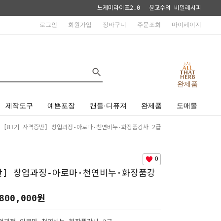
노케미라이프2.0
윤교수의 비밀레시피
로그인
회원가입
장바구니
주문조회
마이페이지
완제품
제작도구
예쁜포장
캔들·디퓨져
완제품
도매몰
 [81기 자격증반] 창업과정-아로마·천연비누·화장품강사 2급
0
반] 창업과정-아로마·천연비누·화장품강
800,000
원