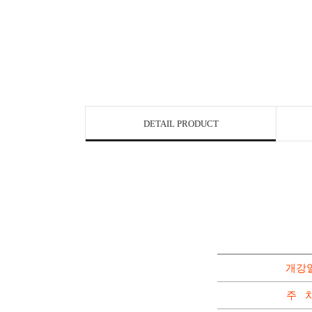
DETAIL PRODUCT
개강
주 