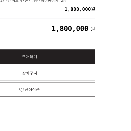
창업과정-아로마·천연비누·화장품강사 2급
1,800,000
원
1,800,000
원
구매하기
장바구니
관심상품