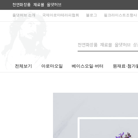
천연화장품 재료몰 올댓허브
올댓허브 소개
국제아로마테라피협회
블로그
필크라이스트조향사
전체보기
아로마오일
베이스오일·버터
원재료·첨가