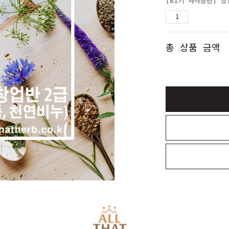
[81기 자격증반] 
총 상품 금액