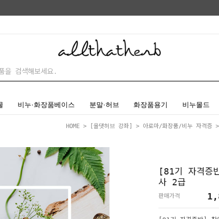
물
비누·화장품베이스
분말·허브
화장품용기
비누몰드
HOME
>
[올댓허브 강좌]
>
아로마/화장품/비누 자격증
>
[81기 자격증
사 2급
1,
판매가격