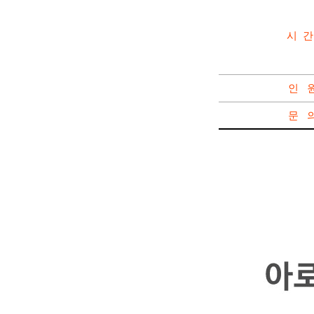
시 
인 
문 