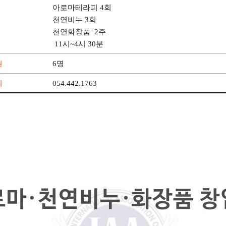
아로마테라피 4회
천연비누 3회
간
천연화장품
2주
11시~4시 30분
원
6명
의
054.442.1763