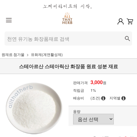
원재료·첨가물
유화제(계면활성제)
스테아르산 스테아릭산 화장품 원료 성분 재료
3,000
판매가격
원
적립금
1%
배송비
(조건)
지역별
용량