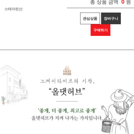
총 상품 금액
0
원
스테아린산
관심상품
장바구니
구매하기