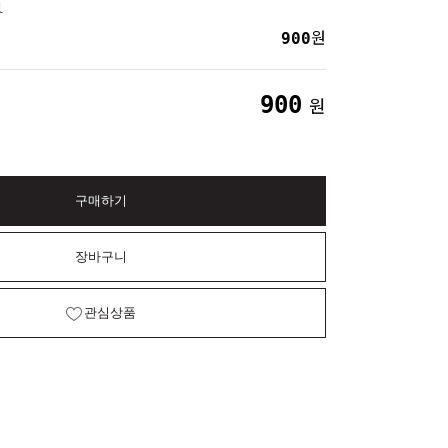
l
900
원
900
원
구매하기
장바구니
관심상품