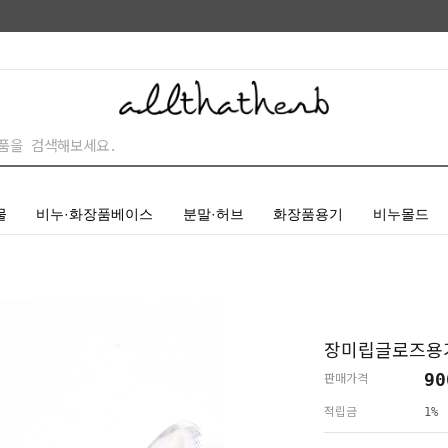
물
비누·화장품베이스
분말·허브
화장품용기
비누몰드
장미립글로즈용기
90
판매가격
적립금
1%