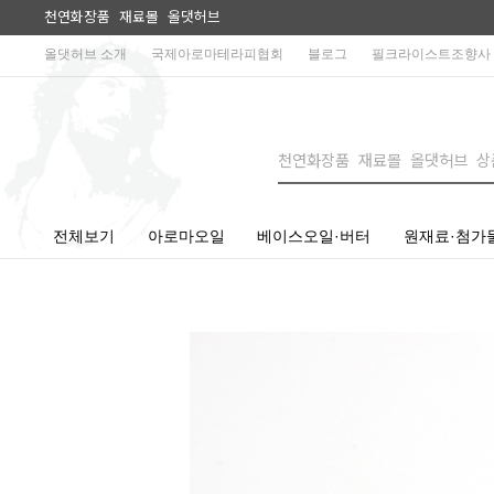
천연화장품 재료몰 올댓허브
올댓허브 소개
국제아로마테라피협회
블로그
필크라이스트조향사
전체보기
아로마오일
베이스오일·버터
원재료·첨가