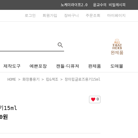
노케미라이프2.0
윤교수의 비밀레시피
로그인
회원가입
장바구니
주문조회
마이페이지
완제품
제작도구
예쁜포장
캔들·디퓨져
완제품
도매몰
HOME
>
화장품용기
>
립&색조
> 장미립글로즈용기15ml
0
15ml
0
원