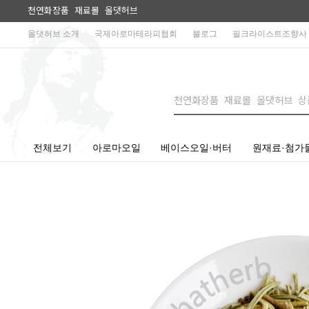
천연화장품 재료몰 올댓허브
올댓허브 소개
국제아로마테라피협회
블로그
필크라이스트조향사
전체보기
아로마오일
베이스오일·버터
원재료·첨가