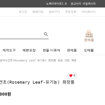
노케미라이프2.0
윤교수의 비밀레시피
로그인
회원가입
장바구니
주문조회
마이페이지
완제품
제작도구
예쁜포장
캔들·디퓨져
완제품
도매몰
허브건초(Rosemary Leaf-유기농) 화장품 원료 성분 재료
0
초(Rosemary Leaf-유기농) 화장품
000원