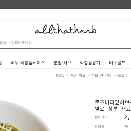
물
비누·화장품베이스
분말·허브
화장품용기
비누몰드
HOME
>
분말·허브
>
허브(한약재)
> 로즈마리잎
로즈마리잎허브건
원료 성분 재료
2,
판매가격
적립금
1%