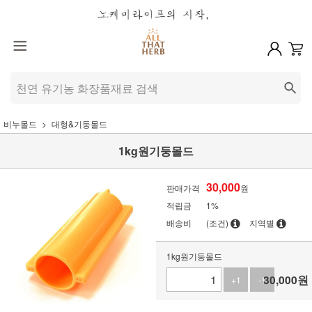
비누몰드
대형&기둥몰드
1kg원기둥몰드
30,000
판매가격
원
적립금
1%
배송비
(조건)
지역별
1kg원기둥몰드
30,000
원
+1
-1