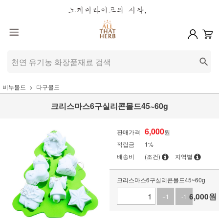
비누몰드
다구몰드
크리스마스6구실리콘몰드45~60g
6,000
판매가격
원
적립금
1%
배송비
(조건)
지역별
크리스마스6구실리콘몰드45~60g
6,000
원
+1
-1