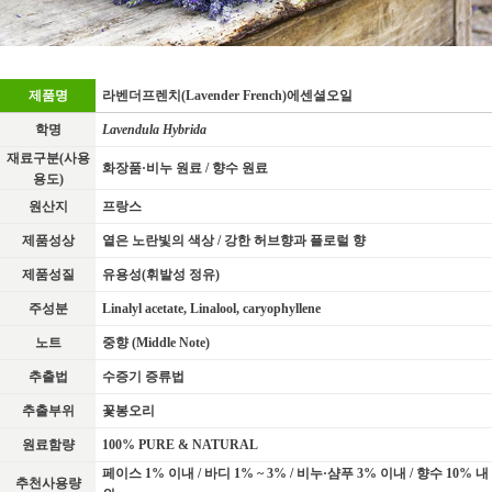
제품명
라벤더프렌치(Lavender French)에센셜오일
학명
Lavendula Hybrida
재료구분(사용
화장품·비누 원료 / 향수 원료
용도)
원산지
프랑스
제품성상
옅은 노란빛의 색상 / 강한 허브향과 플로럴 향
제품성질
유용성(휘발성 정유)
주성분
Linalyl acetate, Linalool, caryophyllene
노트
중향 (Middle Note)
추출법
수증기 증류법
추출부위
꽃봉오리
원료함량
100% PURE & NATURAL
페이스 1% 이내 / 바디 1% ~ 3% / 비누·샴푸 3% 이내 / 향수 10% 내
추천사용량