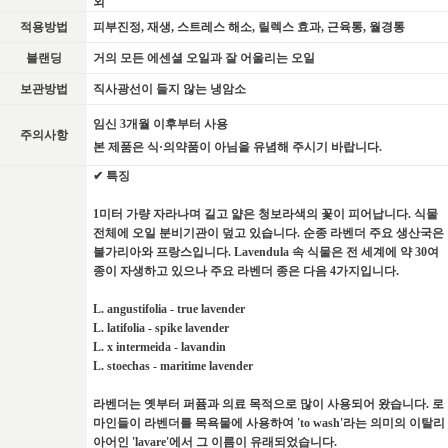
외
적용방법
피부진정, 재생, 스트레스 해소, 릴렉스 효과, 근육통, 월경통
블랜딩
거의 모든 에센셜 오일과 잘 어울리는 오일
보관방법
직사광선이 들지 않는 냉암소
임신 3개월 이후부터 사용
주의사항
본 제품은 식·의약품이 아님을 유념해 주시기 바랍니다.
✔ 특징
1미터 가량 자라나며 길고 얇은 청보라색의 꽃이 피어납니다. 식물
전체에 오일 분비기관이 덮고 있습니다. 순종 라벤더 주요 생산국은
불가리아와 프랑스입니다. Lavendula 속 식물은 전 세계에 약 30여
종이 자생하고 있으나 주요 라벤더 종은 다음 4가지입니다.
L. angustifolia - true lavender
L. latifolia - spike lavender
L. x intermeida - lavandin
L. stoechas - maritime lavender
라벤더는 옛부터 퍼퓸과 의료 목적으로 많이 사용되어 왔습니다. 로
마인들이 라벤더를 목욕물에 사용하여 'to wash'라는 의미의 이탈리
아어인 'lavare'에서 그 이름이 유래되었습니다.