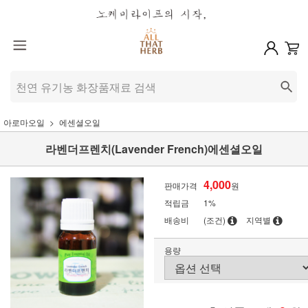
아로마오일
에센셜오일
라벤더프렌치(Lavender French)에센셜오일
4,000
판매가격
원
적립금
1%
배송비
(조건)
지역별
용량