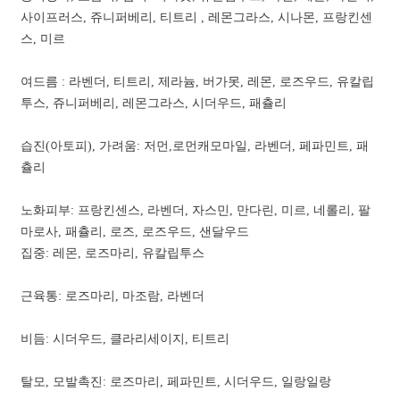
사이프러스, 쥬니퍼베리, 티트리 , 레몬그라스, 시나몬, 프랑킨센
스, 미르
여드름 : 라벤더, 티트리, 제라늄, 버가못, 레몬, 로즈우드, 유칼립
투스, 쥬니퍼베리, 레몬그라스, 시더우드, 패츌리
습진(아토피), 가려움: 저먼,로먼캐모마일, 라벤더, 페파민트, 패
츌리
노화피부: 프랑킨센스, 라벤더, 자스민, 만다린, 미르, 네롤리, 팔
마로사, 패츌리, 로즈, 로즈우드, 샌달우드
집중: 레몬, 로즈마리, 유칼립투스
근육통: 로즈마리, 마조람, 라벤더
비듬: 시더우드, 클라리세이지, 티트리
탈모, 모발촉진: 로즈마리, 페파민트, 시더우드, 일랑일랑