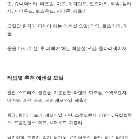
민, 쥬니퍼베리, 마조람, 미르, 페파민트, 로즈마리, 타임, 멜리
사, 시더우드, 로즈우드, 시나몬, 패츌리
고혈압 환자가 피해야 하는 에센셜 오일: 타임, 로즈마리, 히
솝
술을 마시기 전, 후 피해야 하는 에센셜 오일: 클라리세이지
타입별 추천 에센셜 오일
불안, 스트레스, 불면증, 기분전환 :라벤더, 마조람, 스윗오렌지,
버가못, 레몬, 로즈, 로만 캐모마일, 패츌리
항균, 항염: 티트리, 캐모마일 저먼, 스윗오렌지, 라벤더, 유칼립투
스, 프랑킨센스, 미르, 시더우드, 패츌리
공기정화, 호흡기, 감기: 버가못, 유칼립투스, 파인, 레몬, 라벤더,