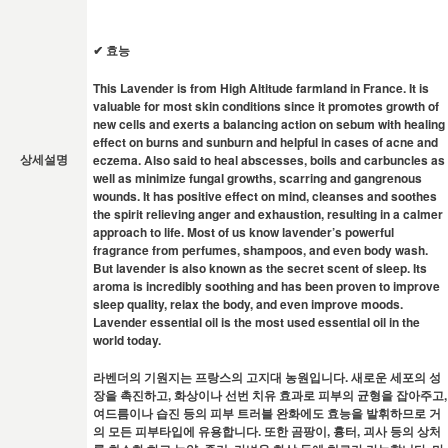
✔ 효능
This Lavender is from High Altitude farmland in France. It is
valuable for most skin conditions since it promotes growth of
new cells and exerts a balancing action on sebum with healing
effect on burns and sunburn and helpful in cases of acne and
eczema. Also said to heal abscesses, boils and carbuncles as
상세설명
well as minimize fungal growths, scarring and gangrenous
wounds. It has positive effect on mind, cleanses and soothes
the spirit relieving anger and exhaustion, resulting in a calmer
approach to life. Most of us know lavender’s powerful
fragrance from perfumes, shampoos, and even body wash.
But lavender is also known as the secret scent of sleep. Its
aroma is incredibly soothing and has been proven to improve
sleep quality, relax the body, and even improve moods.
Lavender essential oil is the most used essential oil in the
world today.
라벤더의 기원지는 프랑스의 고지대 농원입니다. 새로운 세포의 성
장을 촉진하고, 화상이나 선번 치유 효과로 피부의 균형을 잡아주고,
여드름이나 습진 등의 피부 트러블 완화에도 효능을 발휘하므로 거
의 모든 피부타입에 유용합니다. 또한 곰팡이, 흉터, 괴사 등의 상처