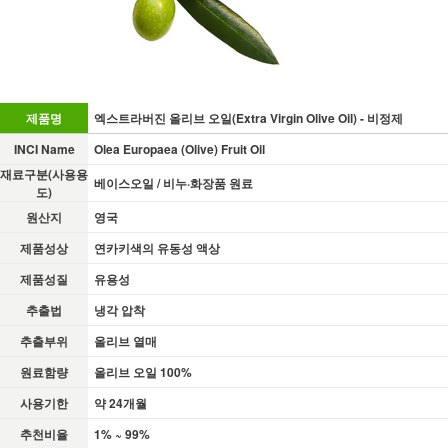
제품명
엑스트라버진 올리브 오일(Extra Virgin Olive Oil) - 비정제
INCI Name
Olea Europaea (Olive) Fruit Oil
재료구분(사용용
베이스오일 / 비누·화장품 원료
도)
원산지
영국
제품성상
연카키색의 유동성 액상
제품성질
유용성
추출법
냉각 압착
추출부위
올리브 열매
원료함량
올리브 오일 100%
사용기한
약 24개월
추천비율
1% ~ 99%