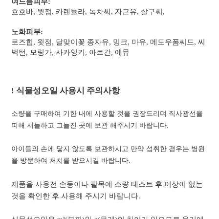
여드름피부:
호호바, 윗점, 카렌듈라, 녹차씨, 자근유, 살구씨,
노화피부:
로즈힙, 윗점, 달맞이꽃 종자유, 밍크, 마유, 메도우폼씨드, 씨
벅턴, 모링가, 사카잉키, 아르간, 에뮤
!
식물성오일 사용시 주의사항
소량을 구매하여 기한 내에 사용할 것을 권장드리며 직사광선을
피해 서늘하고 그늘진 곳에 보관 해주시기 바랍니다.
아이들의 손에 닿지 않도록 보관하시고 만약 섭취한 경우는 병원
을 방문하여 처치를 받으시길 바랍니다.
제품을 사용전 손등이나 팔목에 소량 테스트 후 이상이 없는
것을 확인한 후 사용해 주시기 바랍니다.