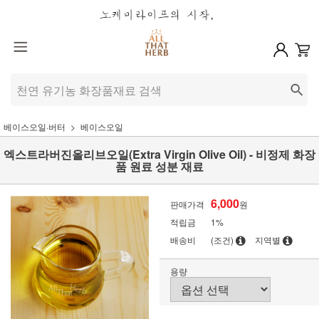
베이스오일·버터
베이스오일
엑스트라버진올리브오일(Extra Virgin Olive Oil) - 비정제 화장
품 원료 성분 재료
6,000
판매가격
원
적립금
1%
배송비
(조건)
지역별
용량