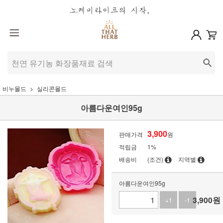
비누몰드
실리콘몰드
아름다운여인95g
3,900
판매가격
원
적립금
1%
배송비
(조건)
지역별
아름다운여인95g
3,900
원
+1
-1