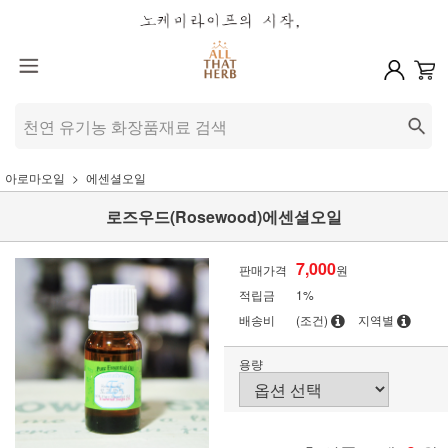
아로마오일
에센셜오일
로즈우드(Rosewood)에센셜오일
7,000
판매가격
원
적립금
1%
배송비
(조건)
지역별
용량