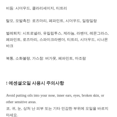
비듬: 시더우드, 클라리세이지, 티트리
탈모, 모발촉진: 로즈마리, 페파민트, 시더우드, 일랑일랑
벌레퇴치: 시트로넬라, 유킬립투스, 제라늄, 라벤더, 레몬그라스,
페파민트, 로즈마리, 스파이크라벤더, 티트리, 시더우드, 시나몬
바크
복통, 소화불량, 가스참: 버가못, 페파민트, 마조람
! 에센셜오일 사용시 주의사항
Avoid putting oils into your nose, inner ears, eyes, broken skin, or
other sensitive areas.
코, 귀, 눈, 상처 난 피부 또는 기타 민감한 부위에 오일을 바르지
마세요.