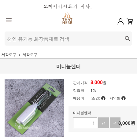
제작도구
제작도구
미니블렌더
8,000
판매가격
원
적립금
1%
배송비
(조건)
지역별
미니블렌더
8,000
원
+1
-1