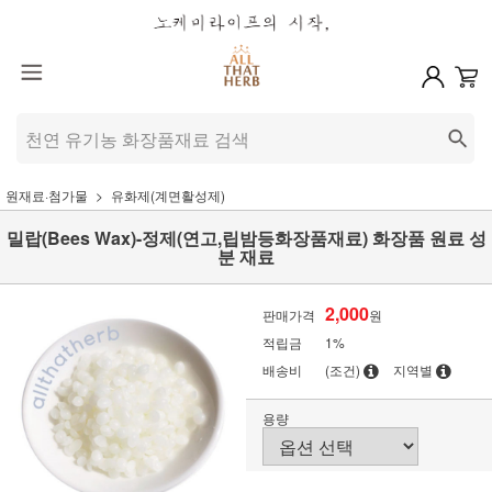
원재료·첨가물
유화제(계면활성제)
밀랍(Bees Wax)-정제(연고,립밤등화장품재료) 화장품 원료 성
분 재료
2,000
판매가격
원
적립금
1%
배송비
(조건)
지역별
용량