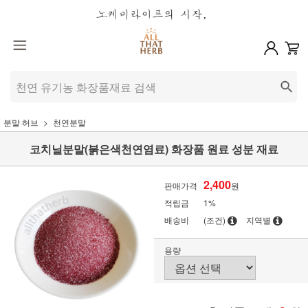
분말·허브
천연분말
코치닐분말(붉은색천연염료) 화장품 원료 성분 재료
2,400
판매가격
원
적립금
1%
배송비
(조건)
지역별
용량