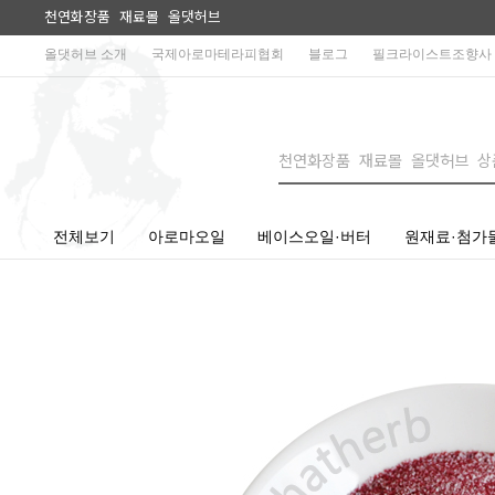
천연화장품 재료몰 올댓허브
올댓허브 소개
국제아로마테라피협회
블로그
필크라이스트조향사
전체보기
아로마오일
베이스오일·버터
원재료·첨가