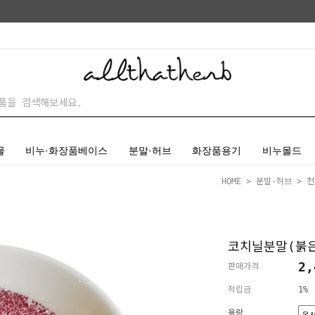
물
비누·화장품베이스
분말·허브
화장품용기
비누몰드
HOME
>
분말·허브
>
천
코치닐분말(붉
2,
판매가격
적립금
1%
용량