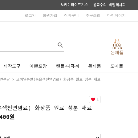
노케미라이프2.0
윤교수의 비밀레시피
로그인
회원가입
장바구니
주문조회
마이페이지
완제품
제작도구
예쁜포장
캔들·디퓨져
완제품
도매몰
연분말
> 코치닐분말(붉은색천연염료) 화장품 원료 성분 재료
1
은색천연염료) 화장품 원료 성분 재료
400원