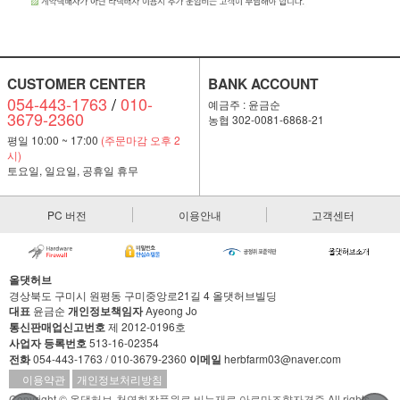
CUSTOMER CENTER
BANK ACCOUNT
054-443-1763
/
010-
예금주 : 윤금순
3679-2360
농협 302-0081-6868-21
평일 10:00 ~ 17:00
(주문마감 오후 2
시)
토요일, 일요일, 공휴일 휴무
PC 버전
이용안내
고객센터
올댓허브
경상북도 구미시 원평동 구미중앙로21길 4 올댓허브빌딩
대표
윤금순
개인정보책임자
Ayeong Jo
통신판매업신고번호
제 2012-0196호
사업자 등록번호
513-16-02354
전화
054-443-1763 / 010-3679-2360
이메일
herbfarm03@naver.com
이용약관
개인정보처리방침
Copyright © 올댓허브-천연화장품원료 비누재료 아로마조향자격증 All rights