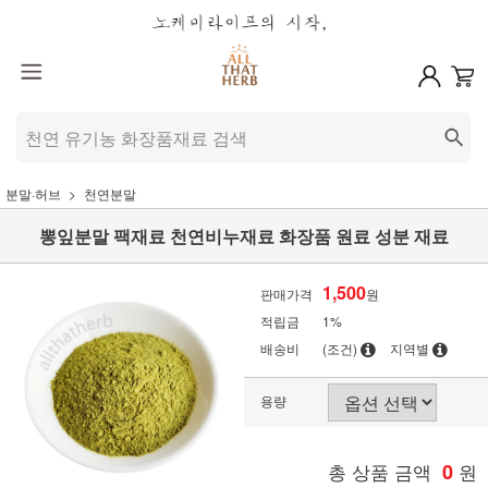
분말·허브
천연분말
뽕잎분말 팩재료 천연비누재료 화장품 원료 성분 재료
1,500
판매가격
원
적립금
1%
배송비
(조건)
지역별
용량
총 상품 금액
0
원