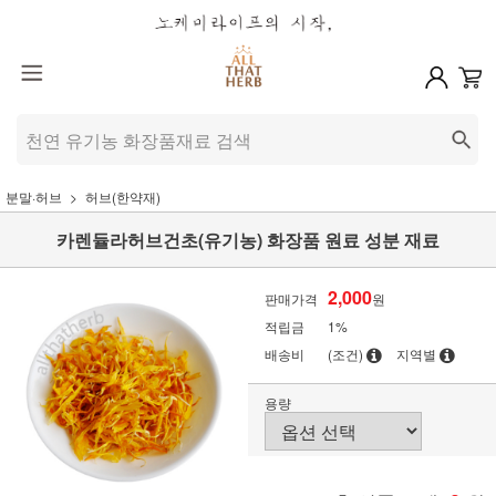
분말·허브
허브(한약재)
카렌듈라허브건초(유기농) 화장품 원료 성분 재료
2,000
판매가격
원
적립금
1%
배송비
(조건)
지역별
용량