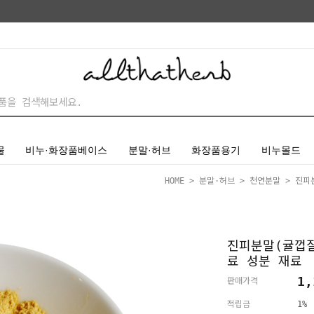
물
비누·화장품베이스
분말·허브
화장품용기
비누몰드
HOME
>
분말·허브
>
천연분말
> 진피
진피분말(귤껍
료 성분 재료
1,
판매가격
적립금
1%