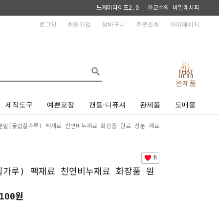
노케미라이프2.0
윤교수의 비밀레시피
로그인
회원가입
장바구니
주문조회
마이페이지
완제품
제작도구
예쁜포장
캔들·디퓨져
완제품
도매몰
분말(귤껍질가루) 팩재료 천연비누재료 화장품 원료 성분 재료
6
질가루) 팩재료 천연비누재료 화장품 원
100원