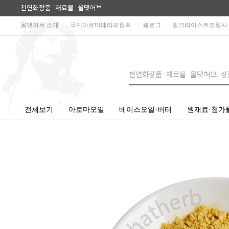
천연화장품 재료몰 올댓허브
올댓허브 소개
국제아로마테라피협회
블로그
필크라이스트조향사
전체보기
아로마오일
베이스오일·버터
원재료·첨가