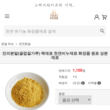
분말·허브
천연분말
진피분말(귤껍질가루) 팩재료 천연비누재료 화장품 원료 성분
재료
1,100
판매가격
원
적립금
1%
배송비
(조건)
지역별
용량