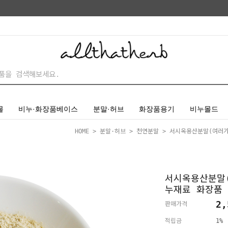
물
비누·화장품베이스
분말·허브
화장품용기
비누몰드
HOME
>
분말·허브
>
천연분말
> 서시옥용산분말(여러가
서시옥용산분말
누재료 화장품 
2,
판매가격
적립금
1%