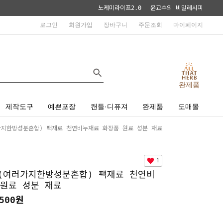
노케미라이프2.0
윤교수의 비밀레시피
로그인
회원가입
장바구니
주문조회
마이페이지
완제품
제작도구
예쁜포장
캔들·디퓨져
완제품
도매몰
지한방성분혼합) 팩재료 천연비누재료 화장품 원료 성분 재료
1
(여러가지한방성분혼합) 팩재료 천연비
원료 성분 재료
500원