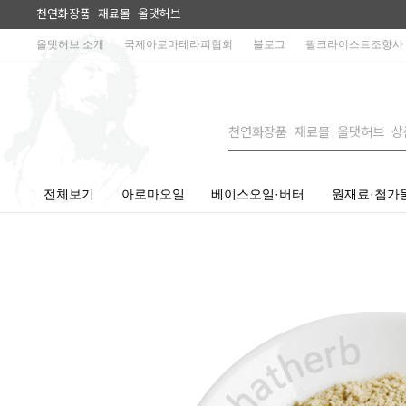
천연화장품 재료몰 올댓허브
올댓허브 소개
국제아로마테라피협회
블로그
필크라이스트조향사
전체보기
아로마오일
베이스오일·버터
원재료·첨가