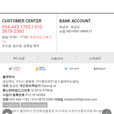
CUSTOMER CENTER
BANK ACCOUNT
054-443-1763
/
010-
예금주 : 윤금순
3679-2360
농협 302-0081-6868-21
평일 10:00 ~ 17:00
(주문마감 오후 2
시)
토요일, 일요일, 공휴일 휴무
PC 버전
이용안내
고객센터
올댓허브
경상북도 구미시 원평동 구미중앙로21길 4 올댓허브빌딩
대표
윤금순
개인정보책임자
Ayeong Jo
통신판매업신고번호
제 2012-0196호
사업자 등록번호
513-16-02354
전화
054-443-1763 / 010-3679-2360
이메일
herbfarm03@naver.com
이용약관
개인정보처리방침
Copyright © 올댓허브-천연화장품원료 비누재료 아로마조향자격증 All rights