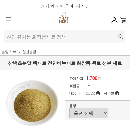
분말·허브
천연분말
삼백초분말 팩재료 천연비누재료 화장품 원료 성분 재료
1,700
판매가격
원
적립금
1%
배송비
(조건)
지역별
용량