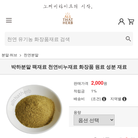
분말·허브
천연분말
박하분말 팩재료 천연비누재료 화장품 원료 성분 재료
2,000
판매가격
원
적립금
1%
배송비
(조건)
지역별
용량