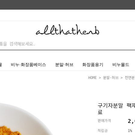
물
비누·화장품베이스
분말·허브
화장품용기
비누몰드
HOME
>
분말·허브
>
천연분
구기자분말 팩
료
2,
판매가격
적립금
1%