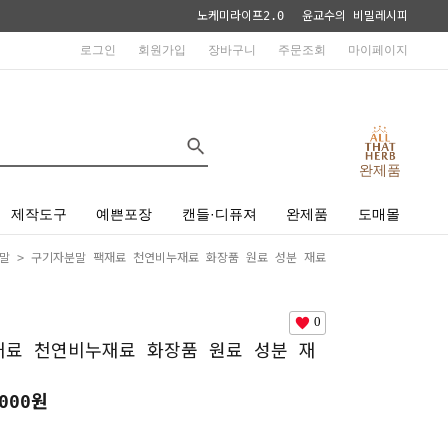
노케미라이프2.0
윤교수의 비밀레시피
로그인
회원가입
장바구니
주문조회
마이페이지
완제품
제작도구
예쁜포장
캔들·디퓨져
완제품
도매몰
말
> 구기자분말 팩재료 천연비누재료 화장품 원료 성분 재료
0
재료 천연비누재료 화장품 원료 성분 재
000원