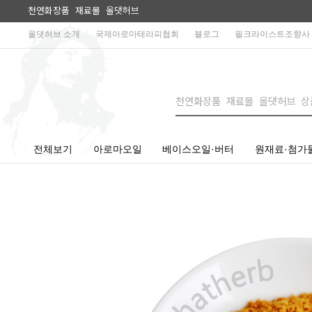
천연화장품 재료몰 올댓허브
올댓허브 소개
국제아로마테라피협회
블로그
필크라이스트조향사
전체보기
아로마오일
베이스오일·버터
원재료·첨가