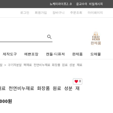
노케미라이프2.0
윤교수의 비밀레시피
로그인
회원가입
장바구니
주문조회
마이페이지
완제품
제작도구
예쁜포장
캔들·디퓨져
완제품
도매몰
말
> 구기자분말 팩재료 천연비누재료 화장품 원료 성분 재료
0
재료 천연비누재료 화장품 원료 성분 재
000원