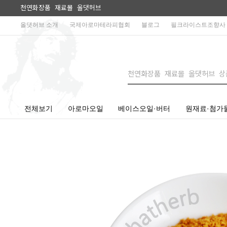
천연화장품 재료몰 올댓허브
올댓허브 소개
국제아로마테라피협회
블로그
필크라이스트조향사
전체보기
아로마오일
베이스오일·버터
원재료·첨가