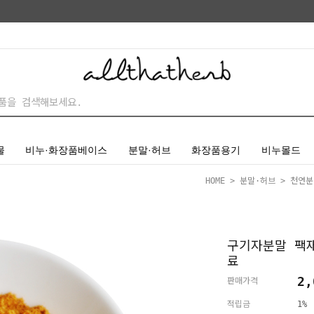
물
비누·화장품베이스
분말·허브
화장품용기
비누몰드
HOME
>
분말·허브
>
천연분
구기자분말 팩
료
2,
판매가격
적립금
1%