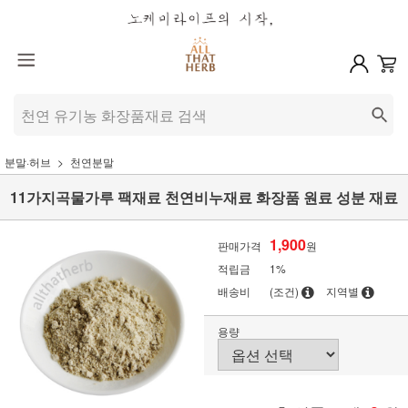
분말·허브
천연분말
11가지곡물가루 팩재료 천연비누재료 화장품 원료 성분 재료
1,900
판매가격
원
적립금
1%
배송비
(조건)
지역별
용량