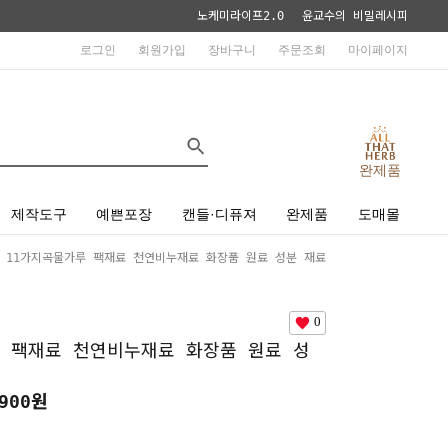
노케미라이프2.0
윤교수의 비밀레시피
로그인
회원가입
장바구니
주문조회
마이페이지
완제품
제작도구
예쁜포장
캔들·디퓨져
완제품
도매몰
 11가지곡물가루 팩재료 천연비누재료 화장품 원료 성분 재료
0
 팩재료 천연비누재료 화장품 원료 성
900원