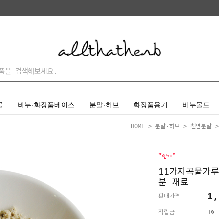
물
비누·화장품베이스
분말·허브
화장품용기
비누몰드
HOME
>
분말·허브
>
천연분말
>
11가지곡물가루
분 재료
1,
판매가격
적립금
1%