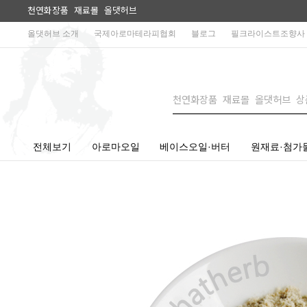
천연화장품 재료몰 올댓허브
올댓허브 소개
국제아로마테라피협회
블로그
필크라이스트조향사
전체보기
아로마오일
베이스오일·버터
원재료·첨가