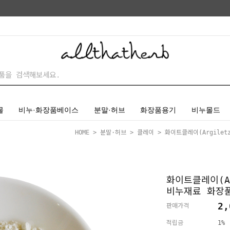
물
비누·화장품베이스
분말·허브
화장품용기
비누몰드
HOME
>
분말·허브
>
클레이
> 화이트클레이(Argilet
화이트클레이(Ar
비누재료 화장
2,
판매가격
적립금
1%