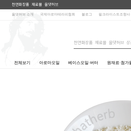
천연화장품 재료몰 올댓허브
올댓허브 소개
국제아로마테라피협회
블로그
필크라이스트조향사
전체보기
아로마오일
베이스오일·버터
원재료·첨가