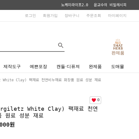
노케미라이프2.0
윤교수의 비밀레시피
로그인
회원가입
장바구니
주문조회
마이페이지
완제품
제작도구
예쁜포장
캔들·디퓨져
완제품
도매몰
z White Clay) 팩재료 천연비누재료 화장품 원료 성분 재료
0
giletz White Clay) 팩재료 천연
품 원료 성분 재료
000원