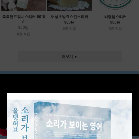
촉촉핸드워시스티커-50*6
어성초발효스킨스티커
비염밤스티커
0
900원
900원
950원
0원 적립
0원 적립
0원 적립
더보기 ▼