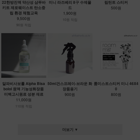
22한방진액 약산성 샴푸바
미니 라즈베리 8구 수제몰
립틴트 스티커
키트 제로웨이스트 탄소중
드
500원
립 환경 체험교육
1,900원
9,500원
10원 적립
90원 적립
알파비사보롤 Alpha Bisa
50ml건스프레이-브라운 화
룸미스트스티커 미니 46X4
bolol 원액 기능성화장품
장품용기
0
미백고시원료 성분 재료
900원
800원
11,000원
110원 적립
더보기 ▼