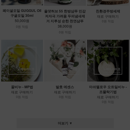
페이셜오일 GUGGUL Oil
올댓허브 55 한방샴푸 민감
친환경주방세제
구굴오일 30ml
저자극 가려움 두피냄새제
재료 구매하기
50,000원
거 지루성 순한 천연샴푸
0원 적립
38,000원
0원 적립
0원 적립
꿀비누 - MP법
발효 에센스
마쉬멜로우 오트밀비누 -
조물락기법
재료 구매하기
재료 구매하기
0원 적립
0원 적립
재료 구매하기
0원 적립
더보기 ▼