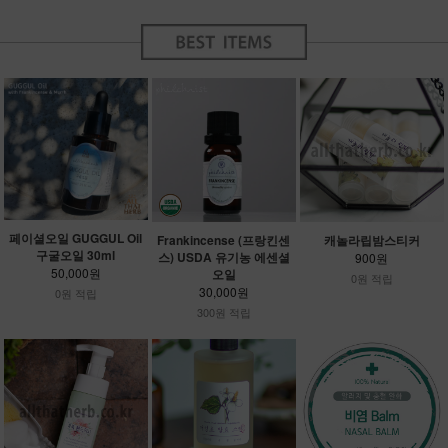
페이셜오일 GUGGUL Oil
Frankincense (프랑킨센
캐놀라립밤스티커
구굴오일 30ml
스) USDA 유기농 에센셜
900원
50,000원
오일
0원 적립
30,000원
0원 적립
300원 적립