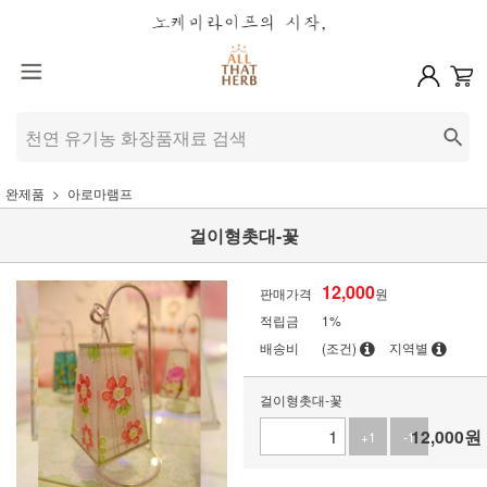
완제품
아로마램프
걸이형촛대-꽃
12,000
판매가격
원
적립금
1%
배송비
(조건)
지역별
걸이형촛대-꽃
12,000
원
+1
-1