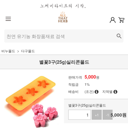
비누몰드
다구몰드
별꽃3구(25g)실리콘몰드
5,000
판매가격
원
적립금
1%
배송비
(조건)
지역별
별꽃3구(25g)실리콘몰드
5,000
원
+1
-1