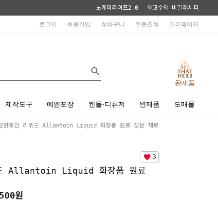
노케미라이프2.0
윤교수의 비밀레시피
로그인
회원가입
장바구니
주문조회
마이페이지
완제품
제작도구
예쁜포장
캔들·디퓨져
완제품
도매몰
알란토인 리퀴드 Allantoin Liquid 화장품 원료 성분 재료
3
Allantoin Liquid 화장품 원료
500원