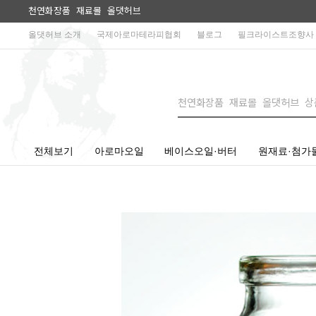
천연화장품 재료몰 올댓허브
올댓허브 소개
국제아로마테라피협회
블로그
필크라이스트조향사
전체보기
아로마오일
베이스오일·버터
원재료·첨가