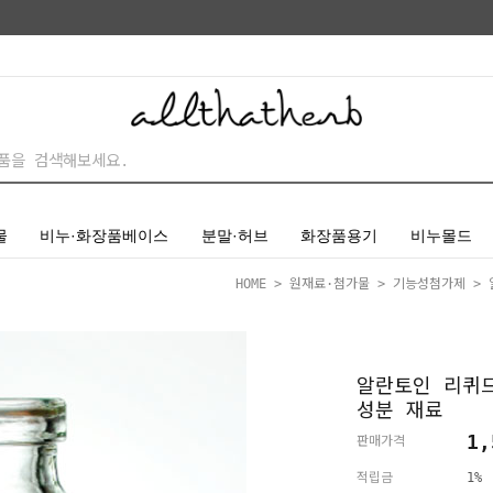
물
비누·화장품베이스
분말·허브
화장품용기
비누몰드
HOME
>
원재료·첨가물
>
기능성첨가제
> 
알란토인 리퀴드 
성분 재료
1,
판매가격
적립금
1%