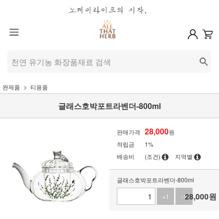
완제품
티용품
글래스호박포트라벤더-800ml
28,000
판매가격
원
적립금
1%
배송비
(조건)
지역별
글래스호박포트라벤더-800ml
28,000
원
+1
-1