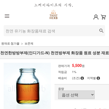
원재료·첨가물
보존제
천연한방방부제(인디가드-N) 천연방부제 화장품 원료 성분 재료
5,500
판매가격
원
적립금
1%
배송비
(조건)
지역별
용량