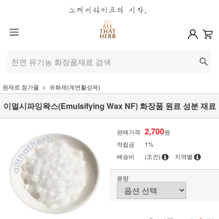
원재료·첨가물
유화제(계면활성제)
이멀시파잉왁스(Emulsifying Wax NF) 화장품 원료 성분 재료
2,700
판매가격
원
적립금
1%
배송비
(조건)
지역별
용량