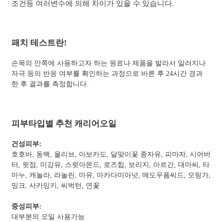
조건등 여러변수에 의해 차이가 있을 수 있습니다.
패치 테스트란!
손목의 안쪽에 사용하고자 하는 원료나 제품을 발라서 알러지나
자극 등의 반응 여부를 확인하는 과정으로 바른 후 24시간 경과
한 후 결과를 측정합니다.
피부타입별 추천 캐리어오일
건성피부:
호호바, 동백, 올리브, 아보카도, 달맞이꽃 종자유, 피마자, 시어버
터, 윗점, 미강유, 스윗아몬드, 로즈힙, 보리지, 아르간, 대마씨, 타
마누, 캐놀라, 라놀린, 마유, 마카다미아넛, 메도우폼씨드, 모링가,
밍크, 사카잉키, 씨벅턴, 연꽃
중성피부:
대부분의 오일 사용가능