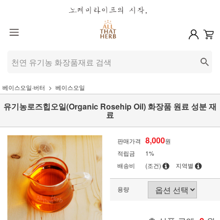
베이스오일·버터
베이스오일
유기농로즈힙오일(Organic Rosehip Oil) 화장품 원료 성분 재
료
8,000
판매가격
원
적립금
1%
배송비
(조건)
지역별
용량