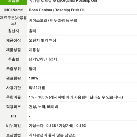
제품명
유기농 로즈힙 오일(Organic Rosehip Oil)
INCI Name
Rosa Canima (Rosehip) Fruit Oil
재료구분(사용용
베이스오일 / 비누·화장품 원료
도)
원산지
칠레
제품성상
오렌지 빛의 액상
제품성질
지용성
추출법
냉각압착 / 비정제
추출부위
열매
원료함량
100%
사용기한
약 24개월
추천비율
1% ~ 100% (레시피에 따라 사용량이 달라질 수 있습니다.)
적용피부
건성, 노화, 베이비
PH
-
비누화값
가성소다 : 0.138 / 가성가리 : 0.193
보관방법
직사광선이 들지 않는 냉암소