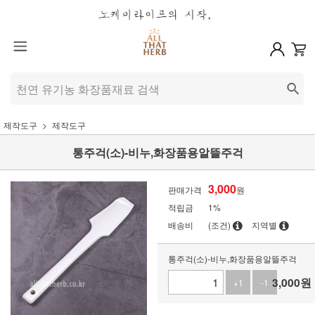
제작도구
제작도구
통주걱(소)-비누,화장품용알뜰주걱
3,000
판매가격
원
적립금
1%
배송비
(조건)
지역별
통주걱(소)-비누,화장품용알뜰주걱
3,000
원
+1
-1