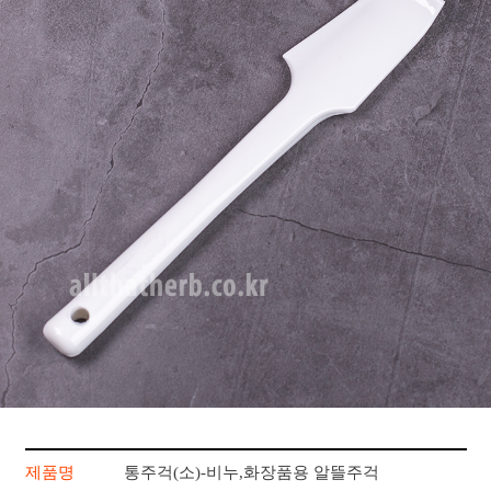
제품명
통주걱(소)-비누,화장품용 알뜰주걱