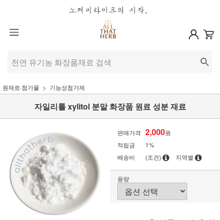
원재료·첨가물
기능성첨가제
자일리톨 xylitol 분말 화장품 원료 성분 재료
2,000
판매가격
원
적립금
1%
배송비
(조건)
지역별
용량