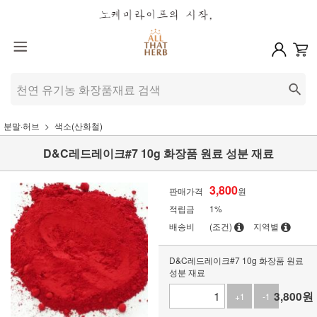
분말·허브
색소(산화철)
D&C레드레이크#7 10g 화장품 원료 성분 재료
3,800
판매가격
원
적립금
1%
배송비
(조건)
지역별
D&C레드레이크#7 10g 화장품 원료
성분 재료
3,800
원
+1
-1