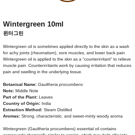
Wintergreen
10ml
윈터그린
Wintergreen oil is sometimes applied directly to the skin as a wash
for achy joints (rheumatism), sore muscles, and lower back pain.
Wintergreen oil is applied to the skin as a “counterirritant” to relieve
muscle pain. Counterirritants work by causing irritation that reduces
pain and swelling in the underlying tissue.
Botanical Name:
Gaultheria procumbens
Note:
Middle Note
Part of the Plant:
Leaves
Country of Origin:
India
Extraction Method:
Steam Distilled
Aromas:
Strong, characteristic, and sweet-minty woody aroma
Wintergreen (Gaultheria procumbens) essential oil contains
compounds chemically similar to aspirin, which may help alleviate