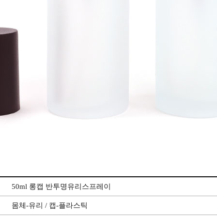
50ml 롱캡 반투명유리스프레이
몸체-유리 / 캡-플라스틱