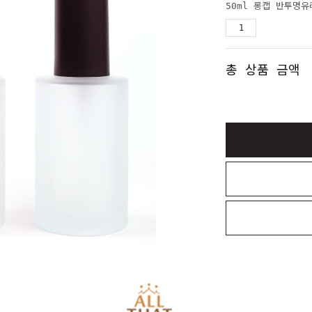
50ml 롱캡 반투명
총 상품 금액