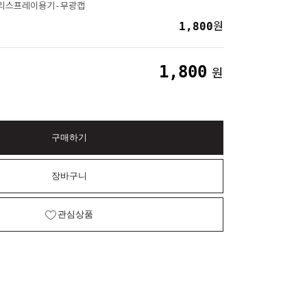
유리스프레이용기-무광캡
1,800
원
1,800
원
구매하기
장바구니
관심상품