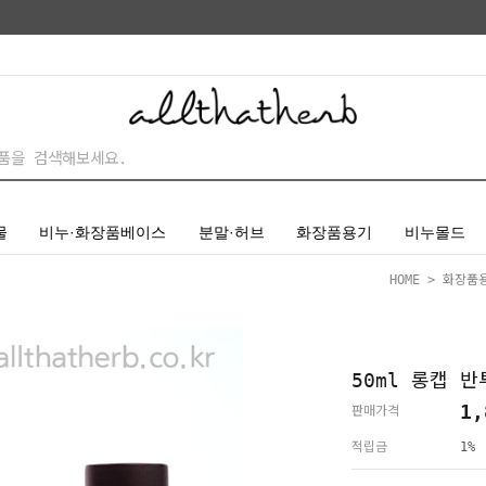
물
비누·화장품베이스
분말·허브
화장품용기
비누몰드
HOME
>
화장품
50ml 롱캡 
1,
판매가격
적립금
1%