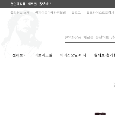
천연화장품 재료몰 올댓허브
올댓허브 소개
국제아로마테라피협회
블로그
필크라이스트조향사
전체보기
아로마오일
베이스오일·버터
원재료·첨가