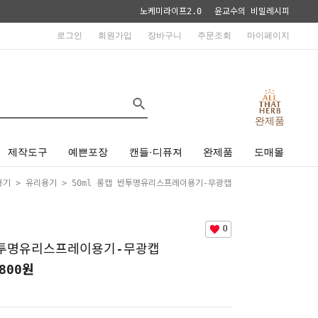
노케미라이프2.0
윤교수의 비밀레시피
로그인
회원가입
장바구니
주문조회
마이페이지
완제품
제작도구
예쁜포장
캔들·디퓨져
완제품
도매몰
용기
>
유리용기
> 50ml 롱캡 반투명유리스프레이용기-무광캡
0
반투명유리스프레이용기-무광캡
800
원