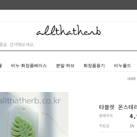
물
비누·화장품베이스
분말·허브
화장품용기
비누몰드
HOME
타블렛 몬스테라
4,
판매가격
적립금
1%