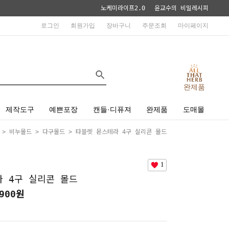
노케미라이프2.0
윤교수의 비밀레시피
로그인
회원가입
장바구니
주문조회
마이페이지
완제품
제작도구
예쁜포장
캔들·디퓨져
완제품
도매몰
>
비누몰드
>
다구몰드
> 타블렛 몬스테라 4구 실리콘 몰드
1
 4구 실리콘 몰드
900
원