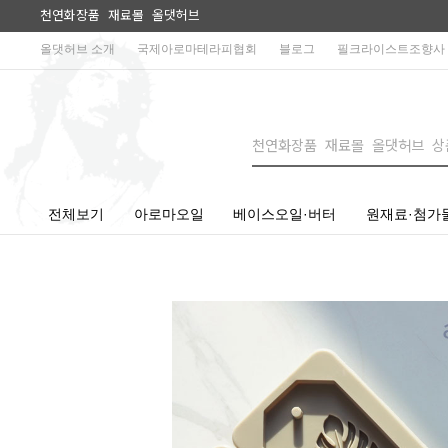
천연화장품 재료몰 올댓허브
올댓허브 소개
국제아로마테라피협회
블로그
필크라이스트조향사
전체보기
아로마오일
베이스오일·버터
원재료·첨가