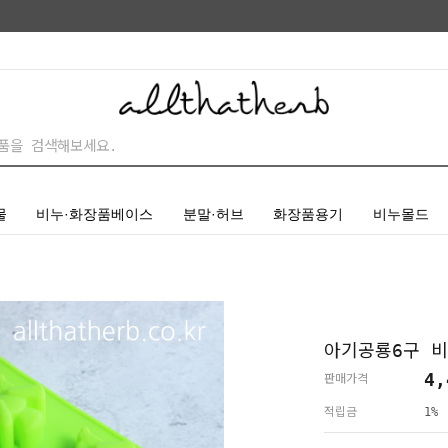
물
비누·화장품베이스
분말·허브
화장품용기
비누몰드
아기공룡6구 
4,
판매가격
적립금
1%