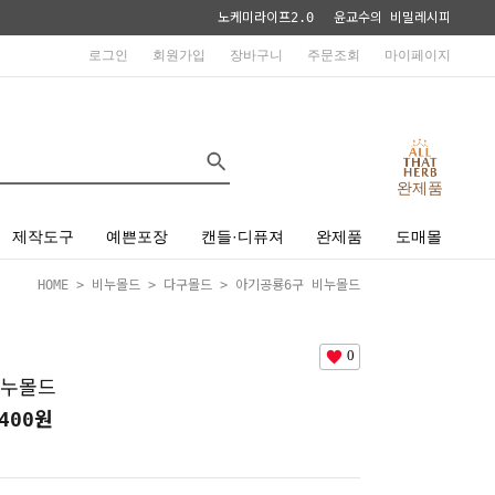
노케미라이프2.0
윤교수의 비밀레시피
로그인
회원가입
장바구니
주문조회
마이페이지
완제품
제작도구
예쁜포장
캔들·디퓨져
완제품
도매몰
HOME
>
비누몰드
>
다구몰드
> 아기공룡6구 비누몰드
0
비누몰드
400
원