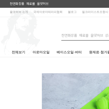
천연화장품 재료몰 올댓허브
올댓허브 소개
국제아로마테라피협회
블로그
필크라이스트조향사
전체보기
아로마오일
베이스오일·버터
원재료·첨가