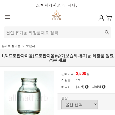
원재료·첨가물
보존제
1,3-프로판다이올(프로판디올)/슈가보습제-유기농 화장품 원료
성분 재료
2,500
판매가격
원
적립금
1%
배송비
(조건)
지역별
용량