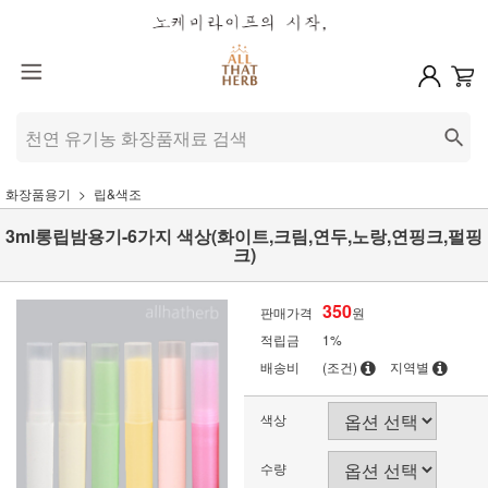
화장품용기
립&색조
3ml롱립밤용기-6가지 색상(화이트,크림,연두,노랑,연핑크,펄핑
크)
350
판매가격
원
적립금
1%
배송비
(조건)
지역별
색상
수량